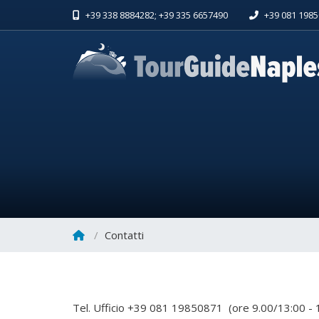
+39 338 8884282; +39 335 6657490
+39 081 198
Contatti
Tel. Ufficio +39 081 19850871 (ore 9.00/13:00 