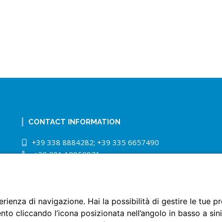
CONTACT INFORMATION
+39 338 8884282; +39 335 6657490
+39 081 19850871
info@tourguidenaples.com
perienza di navigazione. Hai la possibilità di gestire le tue
to cliccando l’icona posizionata nell’angolo in basso a sini