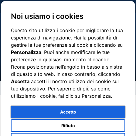
clicca qui per pagare
Noi usiamo i cookies
Questo sito utilizza i cookie per migliorare la tua
esperienza di navigazione. Hai la possibilità di
gestire le tue preferenze sui cookie cliccando su
Guida Turistica Campania
Personalizza
. Puoi anche modificare le tue
preferenze in qualsiasi momento cliccando
l’icona posizionata nell’angolo in basso a sinistra
di questo sito web. In caso contrario, cliccando
Accetta
accetti il nostro utilizzo dei cookie sul
Guida Turistica Campania
tuo dispositivo. Per saperne di più su come
utilizziamo i cookie, fai clic su Personalizza.
Le Guide Autorizzate sono in possesso di un tesserino di
Accetto
riconoscimento o dell'attestato di abilitazione. In base alla legge
quadro sul turismo, all’art. 11 comma terzo:
Rifiuto