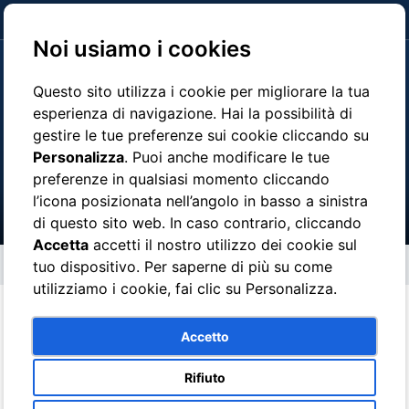
clicca qui per pagare
Noi usiamo i cookies
Questo sito utilizza i cookie per migliorare la tua
esperienza di navigazione. Hai la possibilità di
gestire le tue preferenze sui cookie cliccando su
Shopping nel Golfo
Personalizza
. Puoi anche modificare le tue
preferenze in qualsiasi momento cliccando
l’icona posizionata nell’angolo in basso a sinistra
di questo sito web. In caso contrario, cliccando
Accetta
accetti il nostro utilizzo dei cookie sul
Shopping nel Golfo
tuo dispositivo. Per saperne di più su come
utilizziamo i cookie, fai clic su Personalizza.
Negozi di alta moda, dalle grandi griffes alla moda Positano,
Accetto
dalle lavorazioni artigianali della pelle al tradizionale intarsio
ligneo sorrentino, fino alla esclusiva produzione di cammei e
Rifiuto
coralli a Torre del Greco, senza dimenticare la lavorazione della