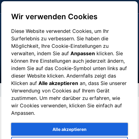
click here to pay
Wir verwenden Cookies
Diese Website verwendet Cookies, um Ihr
Surferlebnis zu verbessern. Sie haben die
Möglichkeit, Ihre Cookie-Einstellungen zu
Über Uns
verwalten, indem Sie auf
Anpassen
klicken. Sie
können Ihre Einstellungen auch jederzeit ändern,
indem Sie auf das Cookie-Symbol unten links auf
dieser Website klicken. Andernfalls zeigt das
Klicken auf
Alle akzeptieren
an, dass Sie unserer
Über Uns
Verwendung von Cookies auf Ihrem Gerät
zustimmen. Um mehr darüber zu erfahren, wie
wir Cookies verwenden, klicken Sie einfach auf
Anpassen.
Der Verein Tour Guide Naples ist im Jahr 2008 entstanden.
Unsere Firma ist bei der Handelskammer von Neapel mit
Lizenznummer 09127761212 registriert.
Alle akzeptieren
Wir sind kein Reisebüro oder Reiseveranstalter, unser Team