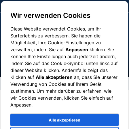
click here to pay
Wir verwenden Cookies
Diese Website verwendet Cookies, um Ihr
Surferlebnis zu verbessern. Sie haben die
Möglichkeit, Ihre Cookie-Einstellungen zu
Museen Info
verwalten, indem Sie auf
Anpassen
klicken. Sie
können Ihre Einstellungen auch jederzeit ändern,
indem Sie auf das Cookie-Symbol unten links auf
dieser Website klicken. Andernfalls zeigt das
Klicken auf
Alle akzeptieren
an, dass Sie unserer
Museen Info
Verwendung von Cookies auf Ihrem Gerät
zustimmen. Um mehr darüber zu erfahren, wie
wir Cookies verwenden, klicken Sie einfach auf
Anpassen.
NEAPEL MUSEEN
Archäologisches Nationalmuseum
Öffnungszeiten: von 9.00 bis 19.30 Uhr / Feiertage von 9.00 bis
Alle akzeptieren
19.30 Uhr