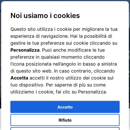
clicca qui per pagare
Noi usiamo i cookies
Questo sito utilizza i cookie per migliorare la tua
esperienza di navigazione. Hai la possibilità di
gestire le tue preferenze sui cookie cliccando su
Visita Guidata Pompei e
Personalizza
. Puoi anche modificare le tue
preferenze in qualsiasi momento cliccando
Vesuvio intera giornata
l’icona posizionata nell’angolo in basso a sinistra
Tours
di questo sito web. In caso contrario, cliccando
Accetta
accetti il nostro utilizzo dei cookie sul
tuo dispositivo. Per saperne di più su come
Calcola prezzo
utilizziamo i cookie, fai clic su Personalizza.
Accetto
Tours
Visita Guidata Pompei e Vesuvio intera
Rifiuto
giornata