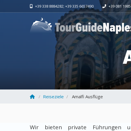
+39 338 8884282; +39 335 6657490
+39 081 198
Reiseziele
Amalfi Ausflüge
Wir bieten private Führungen u