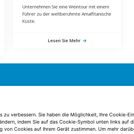
Unternehmen Sie eine Weintour mit einem
Führer zu der weltberühmte Amalfitanische
Küste.
Lesen Sie Mehr
CONTACT INFORMATION
+39 338 8884282; +39 335 6657490
+39 081 19850871
s zu verbessern. Sie haben die Möglichkeit, Ihre Cookie-Ei
info@tourguidenaples.com
 ändern, indem Sie auf das Cookie-Symbol unten links auf di
g von Cookies auf Ihrem Gerät zustimmen. Um mehr darüber